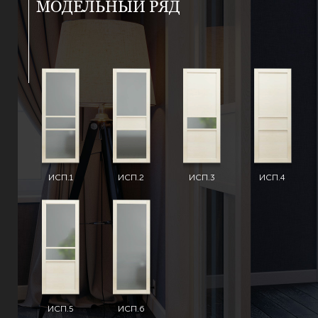
МОДЕЛЬНЫЙ РЯД
ИСП.1
ИСП.2
ИСП.3
ИСП.4
ИСП.5
ИСП.6