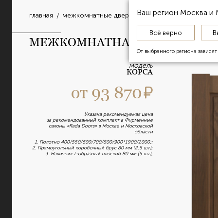
Ваш регион
Москва и
главная
межкомнатные двери
межкомнатная дверь к
Всё верно
В
МЕЖКОМНАТНАЯ ДВЕРЬ КОРС
От выбранного региона завися
модель
КОРСА
от
93 870
Указана рекомендуемая цена
за рекомендованный комплект в Фирменные
салоны «Rada Doors» в Москве и Московской
области
1. Полотно 400/550/600/700/800/900*1900/2000;;
2. Прямоугольный коробочный брус 80 мм (2,5 шт);
3. Наличник L-образный плоский 80 мм (5 шт);