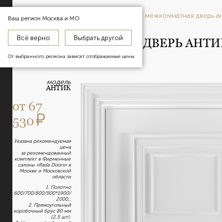
главная
межкомнатные двери
межкомнатная дверь а
Ваш регион
Москва и МО
Всё верно
Выбрать другой
МЕЖКОМНАТНАЯ ДВЕРЬ АНТИ
COL. BLANC МДФ
От выбранного региона зависят отображаемые цены
модель
АНТИК
от
67
530
Указана рекомендуемая
цена
за рекомендованный
комплект в Фирменные
салоны «Rada Doors» в
Москве и Московской
области
1. Полотно
600/700/800/900*1900/
2000;;
2. Прямоугольный
коробочный брус 80 мм
(2,5 шт);