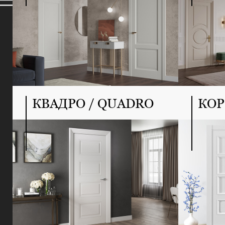
КВАДРО / QUADRO
КОР