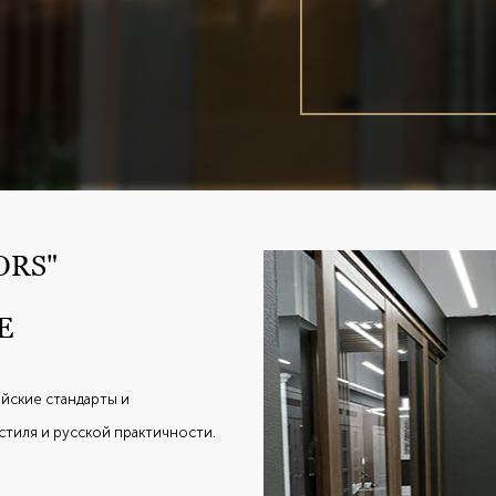
ORS"
Е
йские стандарты и
стиля и русской практичности.